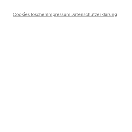
für Mitglieder ab 02/11/2026
für alle verfügbar ab 09/11/2026
Cookies löschen
Impressum
Datenschutzerklärung