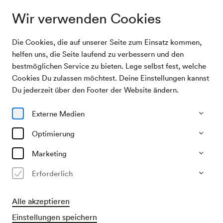
Wir verwenden Cookies
Die Cookies, die auf unserer Seite zum Einsatz kommen,
Programm &
Royal Philharmonic Orchestra / Lisiecki /
helfen uns, die Seite laufend zu verbessern und den
Karten
Vasily Petrenko
bestmöglichen Service zu bieten. Lege selbst fest, welche
Cookies Du zulassen möchtest. Deine Einstellungen kannst
22/01/27
Du jederzeit über den Footer der Website ändern.
Fr, 19.30–ca. 21.30 Uhr
∙
Großer Saal
Externe Medien
Klavier
Orchester
Royal Philharmonic Orchestra /
Optimierung
Lisiecki / Vasily Petrenko
Marketing
Erforderlich
€
32
59
76
93
112
120,–
Alle akzeptieren
Vorverkauf
Einstellungen speichern