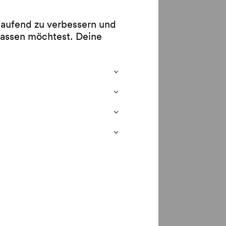
 laufend zu verbessern und
lassen möchtest. Deine
e« (1901–
: