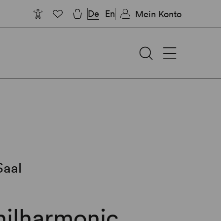
De
En
Mein Konto
Saal
hilharmonic