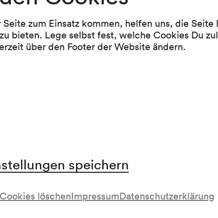
Jubilate (2009)
r Seite zum Einsatz kommen, helfen uns, die Seite
Carl Nielsen
zu bieten. Lege selbst fest, welche Cookies Du zu
erzeit über den Footer der Website ändern.
Symphonie Nr. 2 op. 16 »Die vier Temperament
1902)
uch in folgenden Abos enthalten
nstellungen speichern
Cookies löschen
Impressum
Datenschutzerklärung