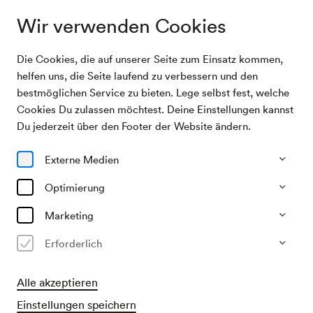
Wir verwenden Cookies
Die Cookies, die auf unserer Seite zum Einsatz kommen,
Programm & Karten
Rudolf Buchbinder spielt Beethoven V
helfen uns, die Seite laufend zu verbessern und den
bestmöglichen Service zu bieten. Lege selbst fest, welche
Cookies Du zulassen möchtest. Deine Einstellungen kannst
06/03/27
Du jederzeit über den Footer der Website ändern.
Sa, 19.30–ca. 21.45 Uhr
∙
Großer Saal
Klavier
Solistisches
Externe Medien
Rudolf Buchbinder spielt
Optimierung
Beethoven V
Marketing
€
29
52
67
82
99
107,–
Erforderlich
Alle akzeptieren
Vorverkauf
für Mitglieder ab 01/10/2026
Einstellungen speichern