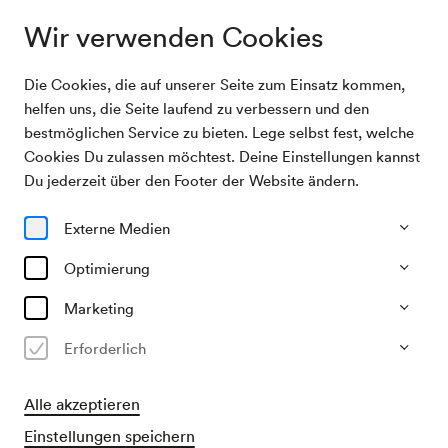
Wir verwenden Cookies
Die Cookies, die auf unserer Seite zum Einsatz kommen,
Archivsuche
Rustavi Choir
helfen uns, die Seite laufend zu verbessern und den
bestmöglichen Service zu bieten. Lege selbst fest, welche
Cookies Du zulassen möchtest. Deine Einstellungen kannst
04/10/2004
Du jederzeit über den Footer der Website ändern.
Mo, 19.30–ca. 21.30 Uhr
∙
Mozart-Saal
Rustavi Choir
Externe Medien
Optimierung
Vergangene Veranstaltung
Marketing
Erforderlich
Alle akzeptieren
Einstellungen speichern