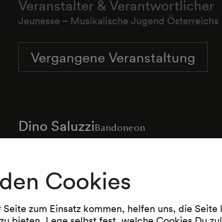
Veranstalter & Verantwortlicher
Jeunesse – Musikalische Jugend Österreichs
Vergangene Veranstaltung
Dino Saluzzi
Bandoneon
Palle Danielson
Kontrabass
José Maria Saluzzi
Gitarre
den Cookies
r Seite zum Einsatz kommen, helfen uns, die Seite
zu bieten. Lege selbst fest, welche Cookies Du zu