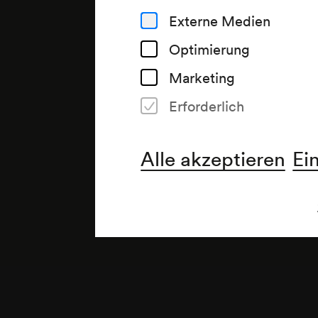
Externe Medien
Optimierung
Marketing
Erforderlich
Anmerkung
Alle akzeptieren
Ei
Zyklus E, Erstes Saisonkonzer