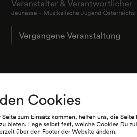
Veranstalter & Verantwortlicher
Jeunesse – Musikalische Jugend Österreichs
Vergangene Veranstaltung
Sandy Lopicic Orkestar
den Cookies
Programm
r Seite zum Einsatz kommen, helfen uns, die Seite
zu bieten. Lege selbst fest, welche Cookies Du zu
erzeit über den Footer der Website ändern.
Fremde Welten | grenzenlos