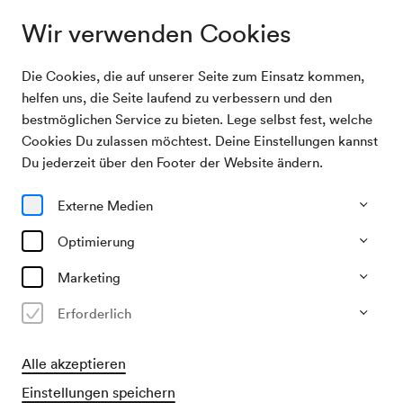
Wir verwenden Cookies
Die Cookies, die auf unserer Seite zum Einsatz kommen,
Archivsuche
Schüler-Vortragsabend Adolfine Wurster
helfen uns, die Seite laufend zu verbessern und den
bestmöglichen Service zu bieten. Lege selbst fest, welche
Cookies Du zulassen möchtest. Deine Einstellungen kannst
05/04/1914
Du jederzeit über den Footer der Website ändern.
So, 19.30–ca. 21.30 Uhr
∙
Schubert-Saal
Schüler-Vortragsabend Adolfine
Externe Medien
Wurster
Optimierung
Veranstalter & Verantwortlicher
Marketing
Konzertbüro der Wiener Konzerthausgesellschaft
Erforderlich
Vergangene Veranstaltung
Alle akzeptieren
Einstellungen speichern