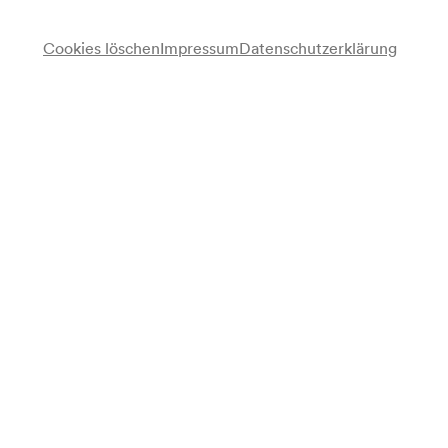
Cookies löschen
Impressum
Datenschutzerklärung
Adolfine Wurster
Klavierunterricht
Schülerensemble
Programm
Christoph Willibald Gluck
Ouverture zu »Iphigenie in Aulis« (Bearbeitung für Klavier zu
acht Händen) (1774)
Theodor Kullak
Englein im Traume
Schlittschuhlauf