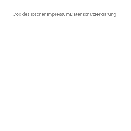
Cookies löschen
Impressum
Datenschutzerklärung
Maria Kilinger
Klavierunterricht
Schülerensemble
Programm
Köhler
Spielchen
Anonymus
Guter Mond, du gehst so stille (Bearbeitung für Klavier: Hawlik)
Köhler
Übungsstückchen