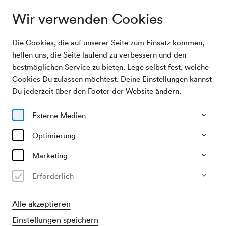
Wir verwenden Cookies
Die Cookies, die auf unserer Seite zum Einsatz kommen,
Archivsuche
Schülerkonzert Maria Kilinger
helfen uns, die Seite laufend zu verbessern und den
bestmöglichen Service zu bieten. Lege selbst fest, welche
Cookies Du zulassen möchtest. Deine Einstellungen kannst
06/05/1956
Du jederzeit über den Footer der Website ändern.
So, 18.00–ca. 20.00 Uhr
∙
Schubert-Saal
Schülerkonzert Maria Kilinger
Externe Medien
Veranstalter & Verantwortlicher
Optimierung
Kilinger, Maria
Marketing
Vergangene Veranstaltung
Erforderlich
Alle akzeptieren
Einstellungen speichern