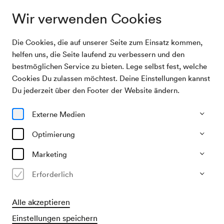
Wir verwenden Cookies
Die Cookies, die auf unserer Seite zum Einsatz kommen,
Archivsuche
Siegmund Feuermann, Violine
helfen uns, die Seite laufend zu verbessern und den
bestmöglichen Service zu bieten. Lege selbst fest, welche
Cookies Du zulassen möchtest. Deine Einstellungen kannst
18/01/1933
Du jederzeit über den Footer der Website ändern.
Mi, 19.30–ca. 21.30 Uhr
∙
Mozart-Saal
Siegmund Feuermann, Violine
Externe Medien
Veranstalter & Verantwortlicher
Optimierung
KD Dr. Artur Hohenberg
Marketing
Vergangene Veranstaltung
Erforderlich
Alle akzeptieren
Einstellungen speichern