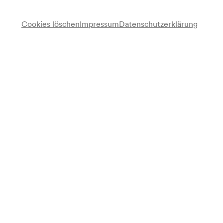
Cookies löschen
Impressum
Datenschutzerklärung
Siegmund Feuermann
Violine
Otto Schulhof
Klavier
Programm
Johann Sebastian Bach
Chaconne (Partita Nr. 2 d-moll BWV 1004) (1720/1853)
Henri Vieuxtemps
Konzert für Violine und Orchester E-Dur op. 10
Pause
Franz Schubert
Wiegenlied