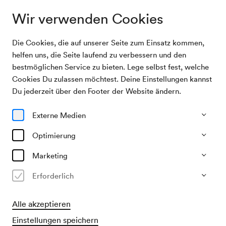
Wir verwenden Cookies
Die Cookies, die auf unserer Seite zum Einsatz kommen,
Archivsuche
Sing Along »Blauli«
helfen uns, die Seite laufend zu verbessern und den
bestmöglichen Service zu bieten. Lege selbst fest, welche
Cookies Du zulassen möchtest. Deine Einstellungen kannst
14/04/2026
Du jederzeit über den Footer der Website ändern.
Di, 11.00–ca. 12.00 Uhr
∙
Schubert-Saal
Sing Along »Blauli«
Externe Medien
Optimierung
Vergangene Veranstaltung
Marketing
Erforderlich
Alle akzeptieren
Einstellungen speichern