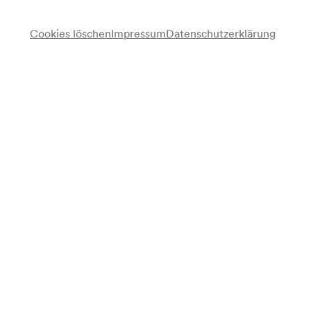
Cookies löschen
Impressum
Datenschutzerklärung
Kammerorchester der Wiener Symphoniker
Wiener Sängerknaben
Chor
Hermann Kienzl
Violine
Walter Groppenberger
Klavier
Friederika Hackels »Lebende Puppenspiele«
Cornelia Froboess
Gesang
Otto Treßler
Lesung
Josef Böhm
Dirigent
Karl Österreicher
Dirigent