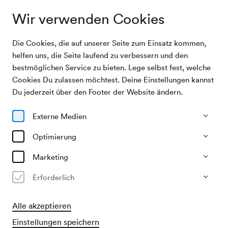
Wir verwenden Cookies
Die Cookies, die auf unserer Seite zum Einsatz kommen,
Sonnblick-Aktion der österreichischen
Archivsuche
helfen uns, die Seite laufend zu verbessern und den
Schuljugend
bestmöglichen Service zu bieten. Lege selbst fest, welche
Cookies Du zulassen möchtest. Deine Einstellungen kannst
15/05/1952
Du jederzeit über den Footer der Website ändern.
Do, 19.30–ca. 21.30 Uhr
∙
Großer Saal
Sonnblick-Aktion der
Externe Medien
österreichischen Schuljugend
Optimierung
Veranstalter & Verantwortlicher
Marketing
KD Dr. Cieplik
Erforderlich
Vergangene Veranstaltung
Alle akzeptieren
Einstellungen speichern