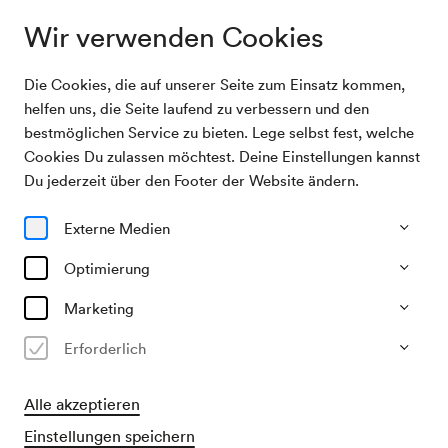
Wir verwenden Cookies
Die Cookies, die auf unserer Seite zum Einsatz kommen,
Archivsuche
Staatliches Georgisches Volkstanzensemble
helfen uns, die Seite laufend zu verbessern und den
bestmöglichen Service zu bieten. Lege selbst fest, welche
Cookies Du zulassen möchtest. Deine Einstellungen kannst
03/09/1949
Du jederzeit über den Footer der Website ändern.
Sa, 19.30–ca. 21.30 Uhr
∙
Großer Saal
Staatliches Georgisches
Externe Medien
Volkstanzensemble
Optimierung
Veranstalter & Verantwortlicher
Marketing
Österreichisch-Sowjetische Gesellschaft
Erforderlich
Vergangene Veranstaltung
Alle akzeptieren
Einstellungen speichern