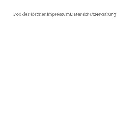
Cookies löschen
Impressum
Datenschutzerklärung
Georgisches Volkstanzensemble
Iliko Suchischwili
Leitung
Nino Ramischwili
Leitung
Nelly Tschikowani
Klavier, Conferenciere
Programm
Georgische Volkstänze