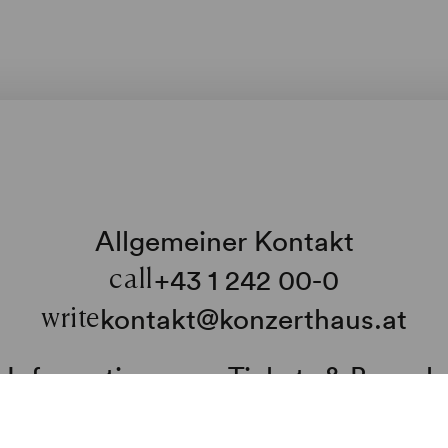
Allgemeiner Kontakt
+43 1 242 00-0
call
kontakt@konzerthaus.at
write
Informationen zu Tickets & Besuch