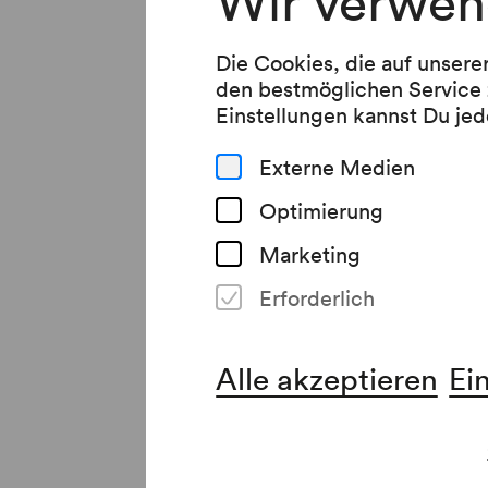
Wir verwen
Die Cookies, die auf unsere
den bestmöglichen Service 
Einstellungen kannst Du jed
Externe Medien
Optimierung
Veranstalter & Veran
Wiener Konzerthausgesellsch
Marketing
Erforderlich
Anmerkung
​Mit dem Kauf einer Fördererk
Alle akzeptieren
Ei
Alle Einnahmen zugunsten des
Externe Links
www.superar.eu