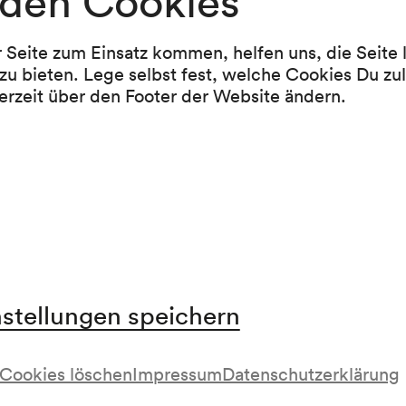
den Cookies
r Seite zum Einsatz kommen, helfen uns, die Seite
zu bieten. Lege selbst fest, welche Cookies Du zu
erzeit über den Footer der Website ändern.
twortlicher
aft
arte unterstützen Sie im besonderen Maße die Akti
nstellungen speichern
 Vereins Superar
Cookies löschen
Impressum
Datenschutzerklärung