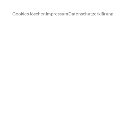
Karten kaufen
Cookies löschen
Impressum
Datenschutzerklärung
Vorverkauf
für alle verfügbar ab 10/08/2026