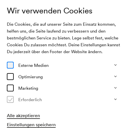
Wir verwenden Cookies
Die Cookies, die auf unserer Seite zum Einsatz kommen,
Programm &
Symphonisches Schrammelquintett Wien &
helfen uns, die Seite laufend zu verbessern und den
Karten
Katharina Straßer
bestmöglichen Service zu bieten. Lege selbst fest, welche
Cookies Du zulassen möchtest. Deine Einstellungen kannst
08/12/26
Du jederzeit über den Footer der Website ändern.
Di, 18.30–ca. 20.30 Uhr
∙
Mozart-Saal
Externe Medien
Global & lokal
Symphonisches
Optimierung
Schrammelquintett Wien &
Marketing
Katharina Straßer
Erforderlich
»Wollt's wissen wer i bin?«
Alle akzeptieren
€
25
38
51
58,–
Einstellungen speichern