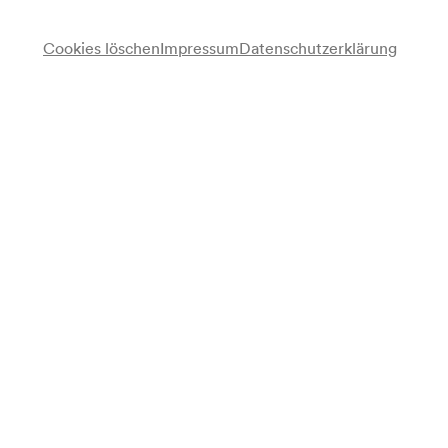
Cookies löschen
Impressum
Datenschutzerklärung
Programm
Benjamin Britten
Wir machen eine Oper
Anmerkung
Datum, Saal und Zeit gemäß Saalbuch; Programm gemäß
Arztbuch;