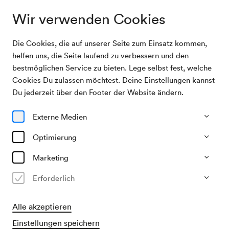
Wir verwenden Cookies
Die Cookies, die auf unserer Seite zum Einsatz kommen,
Archivsuche
Theater der Jugend
helfen uns, die Seite laufend zu verbessern und den
bestmöglichen Service zu bieten. Lege selbst fest, welche
Cookies Du zulassen möchtest. Deine Einstellungen kannst
19/03/1953
Du jederzeit über den Footer der Website ändern.
Do, 10.30–ca. 12.30 Uhr
∙
Mozart-Saal
Theater der Jugend
Externe Medien
»Wir machen eine Oper«
Optimierung
Veranstalter & Verantwortlicher
Marketing
Theater der Jugend
Erforderlich
Vergangene Veranstaltung
Alle akzeptieren
Einstellungen speichern