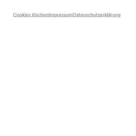
Cookies löschen
Impressum
Datenschutzerklärung
Anmerkung
gemäß Arztbuch;