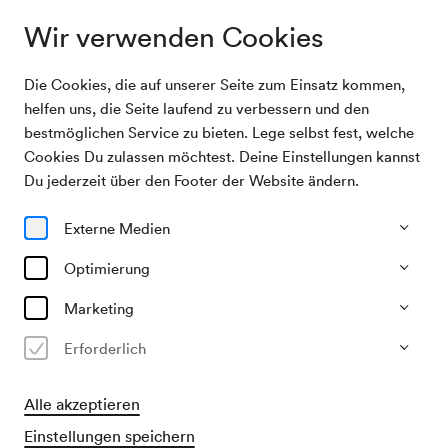
Wir verwenden Cookies
Die Cookies, die auf unserer Seite zum Einsatz kommen,
Archivsuche
Unbekannte Veranstaltung
helfen uns, die Seite laufend zu verbessern und den
bestmöglichen Service zu bieten. Lege selbst fest, welche
Cookies Du zulassen möchtest. Deine Einstellungen kannst
25/09/1943
Du jederzeit über den Footer der Website ändern.
Sa, 15.30–ca. 17.30 Uhr
∙
Saal unbekannt
Unbekannte Veranstaltung
Externe Medien
Veranstalter & Verantwortlicher
Optimierung
?
Marketing
Vergangene Veranstaltung
Erforderlich
Alle akzeptieren
Einstellungen speichern