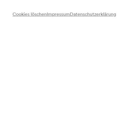
Cookies löschen
Impressum
Datenschutzerklärung
Anmerkung
gemäß Arztbuch;