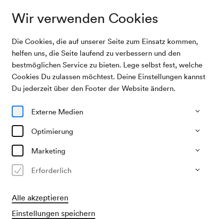
Wir verwenden Cookies
Die Cookies, die auf unserer Seite zum Einsatz kommen,
Archivsuche
Unbekannte Veranstaltung
helfen uns, die Seite laufend zu verbessern und den
bestmöglichen Service zu bieten. Lege selbst fest, welche
Cookies Du zulassen möchtest. Deine Einstellungen kannst
09/06/1944
Du jederzeit über den Footer der Website ändern.
Fr, 15.30–ca. 17.30 Uhr
∙
Saal unbekannt
Unbekannte Veranstaltung
Externe Medien
Veranstalter & Verantwortlicher
Optimierung
?
Marketing
Vergangene Veranstaltung
Erforderlich
Alle akzeptieren
Einstellungen speichern