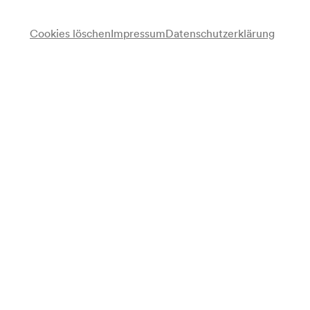
Cookies löschen
Impressum
Datenschutzerklärung
Anmerkung
gemäß Arztbuch;