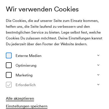
Wir verwenden Cookies
Die Cookies, die auf unserer Seite zum Einsatz kommen,
Archivsuche
Unbekannte Veranstaltung
helfen uns, die Seite laufend zu verbessern und den
bestmöglichen Service zu bieten. Lege selbst fest, welche
Cookies Du zulassen möchtest. Deine Einstellungen kannst
31/05/1949
Du jederzeit über den Footer der Website ändern.
Di, 15.00–ca. 17.00 Uhr
∙
Saal unbekannt
Unbekannte Veranstaltung
Externe Medien
Veranstalter & Verantwortlicher
Optimierung
?
Marketing
Vergangene Veranstaltung
Erforderlich
Alle akzeptieren
Einstellungen speichern