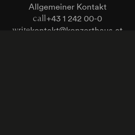
Allgemeiner Kontakt
+43 1 242 00-0
call
kontakt@konzerthaus.at
write
Informationen zu Tickets & Besuch
Zum Newsletter anmelden
enschutzerklärung
Hinweisgeber:innenschutzgese