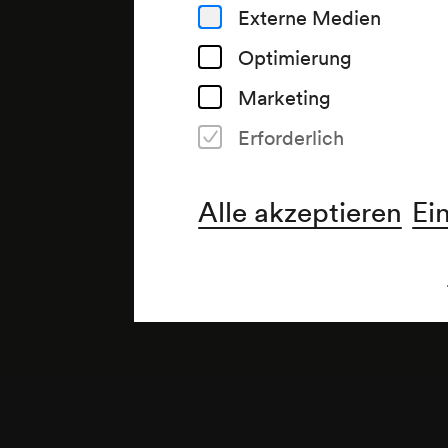
Externe Medien
Optimierung
Marketing
Erforderlich
Anmerkung
gemäß Vorankündigung Monats
Landesbibliothek;
Alle akzeptieren
Ei