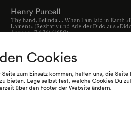
Henry Purcell
Thy hand, Belinda ... When I am laid in Earth »
Lament« (Rezitativ und Arie der Dido aus »Did
Aeneas« Z 626) (1689)
Anonymus
den Cookies
Have you seen but a whyte lilie grow (1614 ca.)
Henry Purcell
r Seite zum Einsatz kommen, helfen uns, die Seite
Nymphs and Sheperds (The Libertine or The L
zu bieten. Lege selbst fest, welche Cookies Du zu
Destroyed Z 600) (1695 ca.)
erzeit über den Footer der Website ändern.
Franz Schubert
Nähe des Geliebten D 162 (1815)
Der Tod und das Mädchen D 531 (1817)
Auf dem Wasser zu singen D 774 (1823)
Aufenthalt D 957/5 (Schwanengesang, 1. Buch)