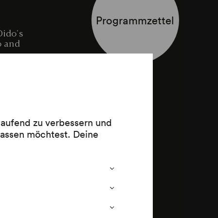
Programmzettel
Dido's
o and
 laufend zu verbessern und
ibertine
lassen möchtest. Deine
 (1828)