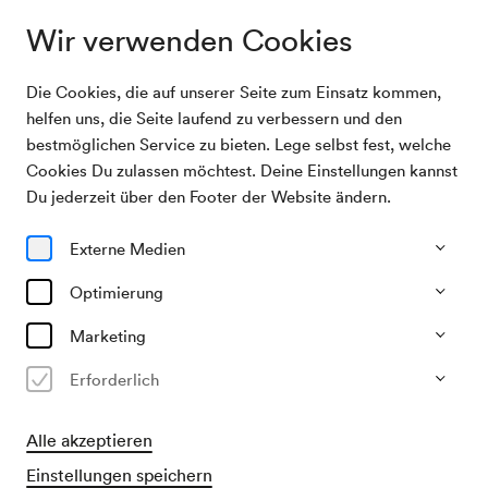
Wir verwenden Cookies
Die Cookies, die auf unserer Seite zum Einsatz kommen,
Archivsuche
Vera Pogorelc / Liliane Toschewa
helfen uns, die Seite laufend zu verbessern und den
bestmöglichen Service zu bieten. Lege selbst fest, welche
Cookies Du zulassen möchtest. Deine Einstellungen kannst
05/04/1950
Du jederzeit über den Footer der Website ändern.
Mi, 19.30–ca. 21.30 Uhr
∙
Schubert-Saal
Vera Pogorelc / Liliane Toschewa
Externe Medien
Veranstalter & Verantwortlicher
Optimierung
Konzertbüro der Wiener Konzerthausgesellschaft
Marketing
Vergangene Veranstaltung
Erforderlich
Alle akzeptieren
Einstellungen speichern