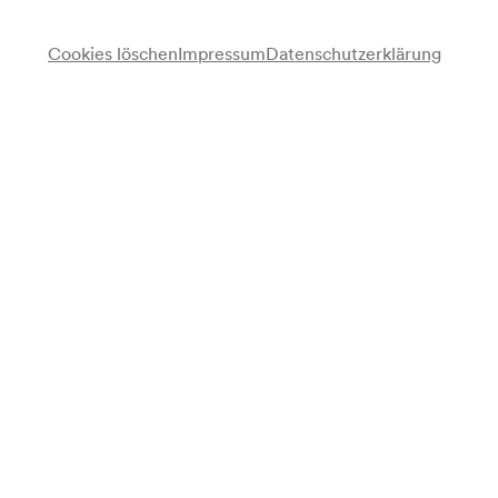
Cookies löschen
Impressum
Datenschutzerklärung
Vera Pogorelc
Sopran
Liliane Toschewa
Gesang
Karl Schmidt
Klarinette
Fritz Kuba
Klavier
Programm
Wolfgang Amadeus Mozart
Arie der Konstanze (Die Entführung aus dem Serail K 384)
Christoph Willibald Gluck
Arie (Orfeo e Euridice)