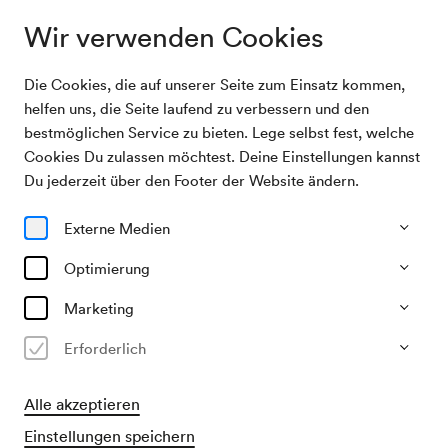
Wir verwenden Cookies
Die Cookies, die auf unserer Seite zum Einsatz kommen,
Archivsuche
Veranstaltung der Hebräischen Schule
helfen uns, die Seite laufend zu verbessern und den
bestmöglichen Service zu bieten. Lege selbst fest, welche
Cookies Du zulassen möchtest. Deine Einstellungen kannst
23/03/1952
Du jederzeit über den Footer der Website ändern.
So, 19.00–ca. 21.00 Uhr
∙
Schubert-Saal
Veranstaltung der Hebräischen
Externe Medien
Schule
Optimierung
Veranstalter & Verantwortlicher
Marketing
Hebräische Schule
Erforderlich
Vergangene Veranstaltung
Alle akzeptieren
Einstellungen speichern