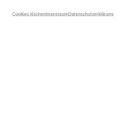
Cookies löschen
Impressum
Datenschutzerklärung
Anmerkung
gemäß Saalbuch;