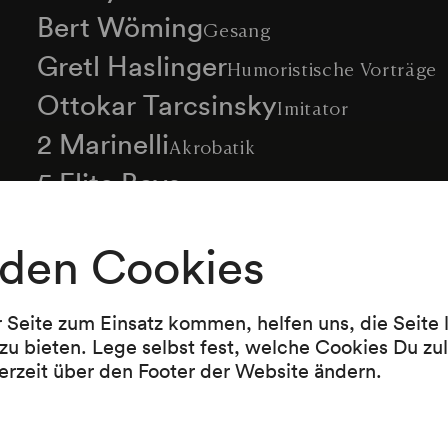
Bert Wöming
Gesang
Gretl Haslinger
Humoristische Vorträge
Ottokar Tarcsinsky
Imitator
2 Marinelli
Akrobatik
5 Elite Boys
Margrit Sörrensen
Gesang
den Cookies
Christian-Dancers
Akrobatik
Mehr anzeigen
Happy-Trio
r Seite zum Einsatz kommen, helfen uns, die Seite
5 Sanguiniker
zu bieten. Lege selbst fest, welche Cookies Du zu
erzeit über den Footer der Website ändern.
Richard Eybner
Humoristische Vorträge
Programm