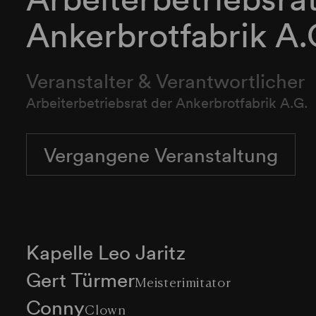
Ankerbrotfabrik A.
Veranstalter & Verantwortlicher
Arbeiterbetriebsrat der Ankerbrotfabrik A.G.
Vergangene Veranstaltung
Kapelle Leo Jaritz
Gert Türmer
Meisterimitator
Conny
Clown