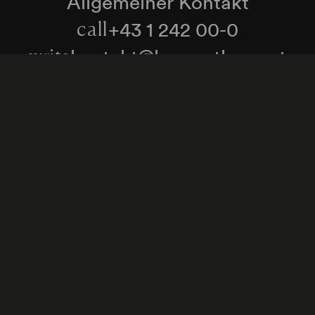
Allgemeiner Kontakt
+43 1 242 00-0
call
kontakt@konzerthaus.at
write
Informationen zu Tickets & Besuch
Zum Newsletter anmelden
enschutzerklärung
Hinweisgeber:innenschutzgese
Cookie-Einstellungen