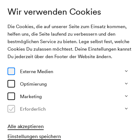
Wir verwenden Cookies
Die Cookies, die auf unserer Seite zum Einsatz kommen,
Archivsuche
Vortrag der ÖKV
helfen uns, die Seite laufend zu verbessern und den
bestmöglichen Service zu bieten. Lege selbst fest, welche
Cookies Du zulassen möchtest. Deine Einstellungen kannst
04/05/1954
Du jederzeit über den Footer der Website ändern.
Di, 19.30–ca. 21.30 Uhr
∙
Schubert-Saal
Vortrag der ÖKV
Externe Medien
Veranstalter & Verantwortlicher
Optimierung
Österreichische Kulturvereinigung
Marketing
Vergangene Veranstaltung
Erforderlich
Alle akzeptieren
Einstellungen speichern