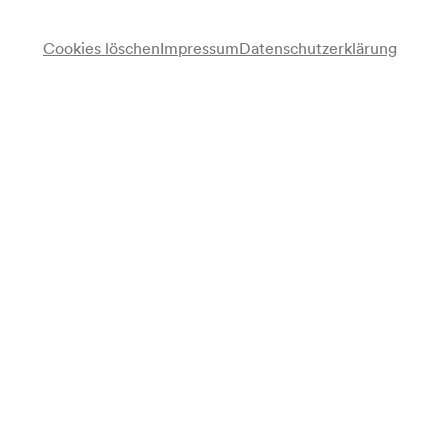
Cookies löschen
Impressum
Datenschutzerklärung
Anmerkung
gemäß Saalbuch;