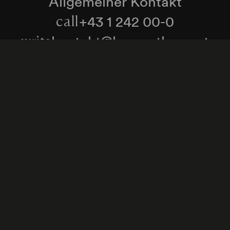
Allgemeiner Kontakt
+43 1 242 00-0
call
kontakt@konzerthaus.at
write
Informationen zu Tickets & Besuch
Zum Newsletter anmelden
enschutzerklärung
Hinweisgeber:innenschutzgese
Cookie-Einstellungen