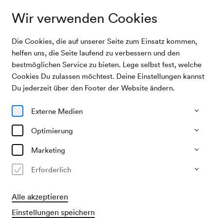
Wir verwenden Cookies
Die Cookies, die auf unserer Seite zum Einsatz kommen,
Vukovic / Gärtner / Brünner / Leuer / van Lier /
Archivsuche
helfen uns, die Seite laufend zu verbessern und den
Horn u. a.
bestmöglichen Service zu bieten. Lege selbst fest, welche
Cookies Du zulassen möchtest. Deine Einstellungen kannst
24/02/1916
Du jederzeit über den Footer der Website ändern.
Do, 19.30–ca. 21.30 Uhr
∙
Mozart-Saal
Vukovic / Gärtner / Brünner /
Externe Medien
Leuer / van Lier / Horn u. a.
Optimierung
Veranstalter & Verantwortlicher
Marketing
Bezirksvertretung der Inneren Stadt
Erforderlich
Vergangene Veranstaltung
Alle akzeptieren
Einstellungen speichern