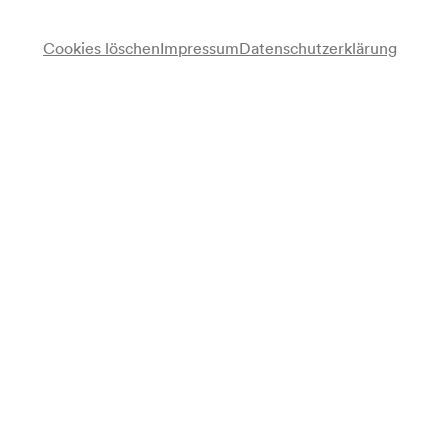
Cookies löschen
Impressum
Datenschutzerklärung
Ein Orchester
Frieda von Vukovic
Gesang
Rudolf Schmidhuber
Violine
Leontine Gärtner
Violoncello
Marianne Brünner
Klavier
Hubert Leuer
Tenor
Jaques van Lier
Flöte
Robert Payr
Harfe
Camillo Horn
Klavier, Dirigent