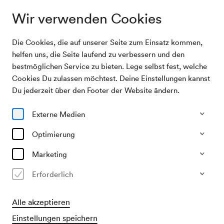
Wir verwenden Cookies
Die Cookies, die auf unserer Seite zum Einsatz kommen,
Archivsuche
Weihnachtsfeier
helfen uns, die Seite laufend zu verbessern und den
bestmöglichen Service zu bieten. Lege selbst fest, welche
Cookies Du zulassen möchtest. Deine Einstellungen kannst
21/12/1947
Du jederzeit über den Footer der Website ändern.
So, 14.00–ca. 16.00 Uhr
∙
Großer Saal
Weihnachtsfeier
Externe Medien
Veranstalter & Verantwortlicher
Optimierung
Kinderfreunde
Marketing
Vergangene Veranstaltung
Erforderlich
Alle akzeptieren
Einstellungen speichern