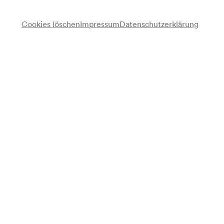
Cookies löschen
Impressum
Datenschutzerklärung
Anmerkung
gemäß Vorankündigung Monatsprogramm;