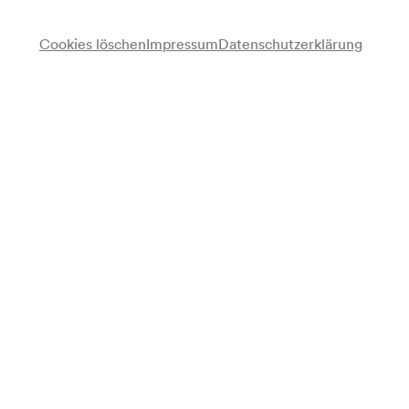
Cookies löschen
Impressum
Datenschutzerklärung
Musikkorps Wachbataillon Wien
Chor des Wachbataillons Wien
Chor
Soldatenchor des Wachbataillons Wien
Chor
Toni Gerhold
Sopran
Willy Franter
Tenor
Herbert Klomser
Bariton
Paula Köhler
Klavier
Julius G. Markscheffel
Dirigent