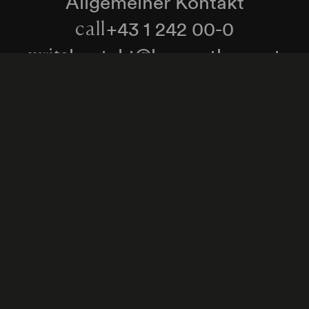
Allgemeiner Kontakt
+43 1 242 00-0
call
kontakt@konzerthaus.at
write
Informationen zu Tickets & Besuch
Zum Newsletter anmelden
enschutzerklärung
Hinweisgeber:innenschutzgese
Cookie-Einstellungen