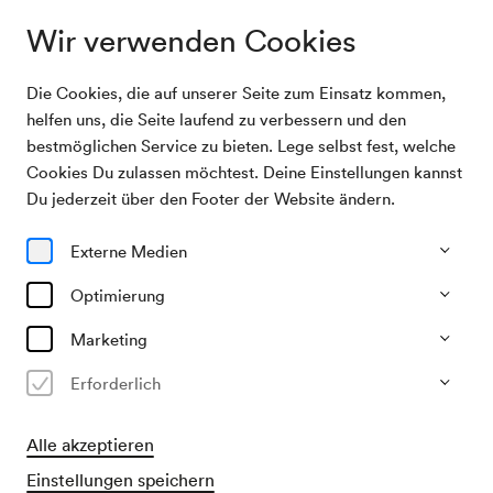
Wir verwenden Cookies
Die Cookies, die auf unserer Seite zum Einsatz kommen,
Werbeveranstaltung der Österreichischen
Archivsuche
helfen uns, die Seite laufend zu verbessern und den
Fremdenverkehrswerbung
bestmöglichen Service zu bieten. Lege selbst fest, welche
Cookies Du zulassen möchtest. Deine Einstellungen kannst
15/12/1955
Du jederzeit über den Footer der Website ändern.
Do, 19.30–ca. 21.30 Uhr
∙
Großer Saal
Werbeveranstaltung der
Externe Medien
Österreichischen
Optimierung
Fremdenverkehrswerbung
Marketing
Veranstalter & Verantwortlicher
Erforderlich
Österreichische Fremdenverkehrswerbung
Alle akzeptieren
Vergangene Veranstaltung
Einstellungen speichern