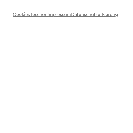
Cookies löschen
Impressum
Datenschutzerklärung
Anmerkung
gemäß Saalbuch;