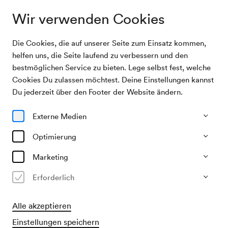
Wir verwenden Cookies
Die Cookies, die auf unserer Seite zum Einsatz kommen,
Archivsuche
Werner Schneyder
helfen uns, die Seite laufend zu verbessern und den
bestmöglichen Service zu bieten. Lege selbst fest, welche
Cookies Du zulassen möchtest. Deine Einstellungen kannst
05/04/2004
Du jederzeit über den Footer der Website ändern.
Mo, 19.30–ca. 21.30 Uhr
∙
Mozart-Saal
Werner Schneyder
Externe Medien
Veranstalter & Verantwortlicher
Optimierung
AP & I Art Projects & Investments
Marketing
Vergangene Veranstaltung
Erforderlich
Alle akzeptieren
Einstellungen speichern