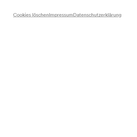
Cookies löschen
Impressum
Datenschutzerklärung
Werner Schneyder
Kabarett
Christoph Pauli
Klavier
Programm
Werner Schneyder liest seine Kabarett-Klassik