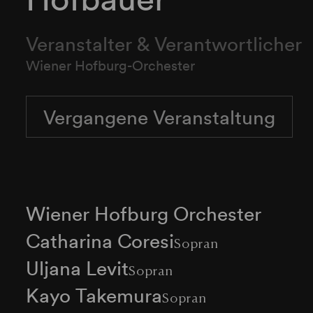
Veranstalter & Verantwortlicher
Wiener Hofburg-Orchester
Vergangene Veranstaltung
Wiener Hofburg Orchester
Catharina Coresi
Sopran
Uljana Levit
Sopran
Kayo Takemura
Sopran