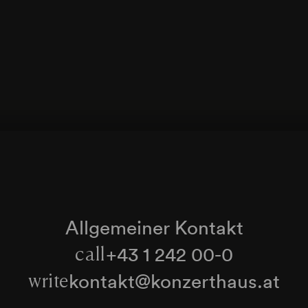
Zauberflöte« K 620) (1791)
Pa, pa, pa, pa ... (Duett Papagena / Papageno 
Zauberflöte« K 620) (1791)
Johann Strauß (Sohn)
Brüderlein (Kanon aus »Die Fledermaus«) (1874
An der schönen blauen Donau. Walzer op. 314 
Allgemeiner Kontakt
+43 1 242 00-0
call
kontakt@konzerthaus.at
write