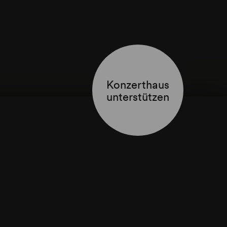
aus »Die
)
(1867)
Konzerthaus
unterstützen