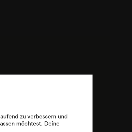
 laufend zu verbessern und
lassen möchtest. Deine
, leises