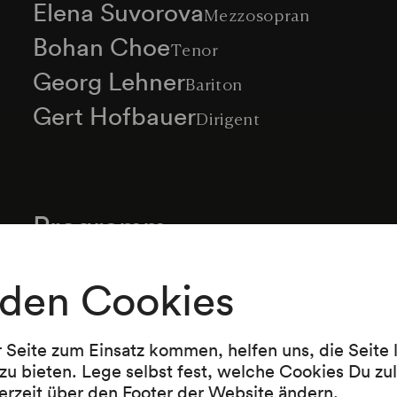
Elena Suvorova
Mezzosopran
Bohan Choe
Tenor
Georg Lehner
Bariton
Gert Hofbauer
Dirigent
Programm
Johann Strauß (Sohn)
den Cookies
Kaiser-Walzer op. 437 (1889)
r Seite zum Einsatz kommen, helfen uns, die Seite
Wolfgang Amadeus Mozart
zu bieten. Lege selbst fest, welche Cookies Du zu
Non più andrai farfallone amoroso »Nun vergiss
erzeit über den Footer der Website ändern.