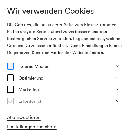
Wir verwenden Cookies
Die Cookies, die auf unserer Seite zum Einsatz kommen,
Archivsuche
Wiener Kinderoper / Sanev
helfen uns, die Seite laufend zu verbessern und den
bestmöglichen Service zu bieten. Lege selbst fest, welche
Cookies Du zulassen möchtest. Deine Einstellungen kannst
01/12/2002
Du jederzeit über den Footer der Website ändern.
So, 17.00–ca. 19.00 Uhr
∙
Neuer Saal
Wiener Kinderoper / Sanev
Externe Medien
»Hatschi Bratschi«
Optimierung
Marketing
Vergangene Veranstaltung
Erforderlich
Alle akzeptieren
Einstellungen speichern