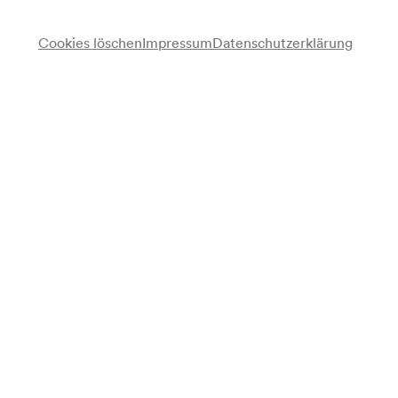
Cookies löschen
Impressum
Datenschutzerklärung
Wiener Mozart Orchester
Ute Ziemer
Sopran
Christian Rudik
Bariton
Wolfgang Breinschmid
Flöte
Siegfried Andraschek
Dirigent
Programm
Werke von Wolfgang Amadeus Mozart