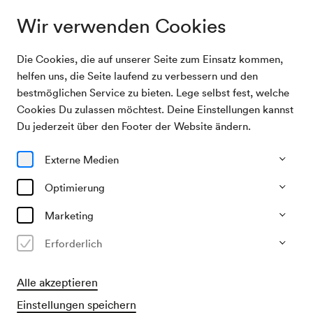
Wir verwenden Cookies
Die Cookies, die auf unserer Seite zum Einsatz kommen,
Archivsuche
Wiener Mozart Orchester / Andraschek
helfen uns, die Seite laufend zu verbessern und den
bestmöglichen Service zu bieten. Lege selbst fest, welche
Cookies Du zulassen möchtest. Deine Einstellungen kannst
25/07/2003
Du jederzeit über den Footer der Website ändern.
Fr, 20.15–ca. 22.15 Uhr
∙
Großer Saal
Wiener Mozart Orchester /
Externe Medien
Andraschek
Optimierung
Veranstalter & Verantwortlicher
Marketing
Wiener Mozart Orchester
Erforderlich
Vergangene Veranstaltung
Alle akzeptieren
Einstellungen speichern