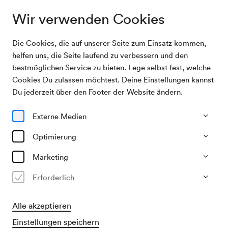
Wir verwenden Cookies
Die Cookies, die auf unserer Seite zum Einsatz kommen,
Archivsuche
Wiener Mozart Orchester / Hattinger
helfen uns, die Seite laufend zu verbessern und den
bestmöglichen Service zu bieten. Lege selbst fest, welche
Cookies Du zulassen möchtest. Deine Einstellungen kannst
15/09/2003
Du jederzeit über den Footer der Website ändern.
Mo, 20.15–ca. 22.15 Uhr
∙
Großer Saal
Wiener Mozart Orchester /
Externe Medien
Hattinger
Optimierung
Veranstalter & Verantwortlicher
Marketing
Wiener Mozart Orchester
Erforderlich
Vergangene Veranstaltung
Alle akzeptieren
Einstellungen speichern