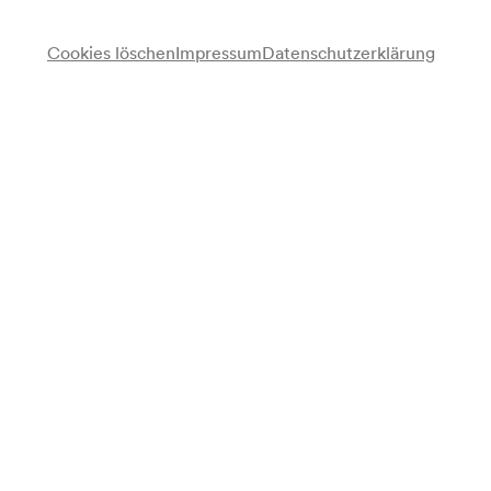
Cookies löschen
Impressum
Datenschutzerklärung
Wiener Mozart Orchester
Charlotte Leitner
Sopran
Georg Lehner
Bariton
Christian Eisenberger
Violine
Wolfgang Hattinger
Dirigent
Programm
Werke von Wolfgang Amadeus Mozart