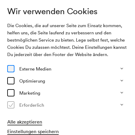
Wir verwenden Cookies
Die Cookies, die auf unserer Seite zum Einsatz kommen,
Archivsuche
Wiener Mozart Orchester / Schulz
helfen uns, die Seite laufend zu verbessern und den
bestmöglichen Service zu bieten. Lege selbst fest, welche
Cookies Du zulassen möchtest. Deine Einstellungen kannst
17/05/2004
Du jederzeit über den Footer der Website ändern.
Mo, 20.15–ca. 22.15 Uhr
∙
Mozart-Saal
Wiener Mozart Orchester /
Externe Medien
Schulz
Optimierung
Veranstalter & Verantwortlicher
Marketing
Wiener Mozart Orchester
Erforderlich
Vergangene Veranstaltung
Alle akzeptieren
Einstellungen speichern