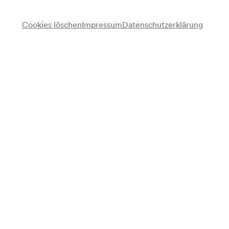
Cookies löschen
Impressum
Datenschutzerklärung
Wiener Philharmoniker
Bernard Haitink
Dirigent
Programm
Anton Bruckner
Symphonie Nr. 5 B-Dur (1875–1878)
Programmzettel