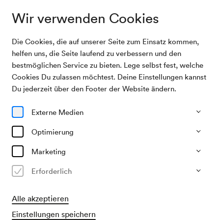
Wir verwenden Cookies
Die Cookies, die auf unserer Seite zum Einsatz kommen,
Archivsuche
Wiener Philharmoniker / Haitink
helfen uns, die Seite laufend zu verbessern und den
bestmöglichen Service zu bieten. Lege selbst fest, welche
Cookies Du zulassen möchtest. Deine Einstellungen kannst
04/05/2003
Du jederzeit über den Footer der Website ändern.
So, 11.00–ca. 13.00 Uhr
∙
Großer Saal
Wiener Philharmoniker / Haitink
Externe Medien
Optimierung
Vergangene Veranstaltung
Marketing
Erforderlich
Alle akzeptieren
Einstellungen speichern