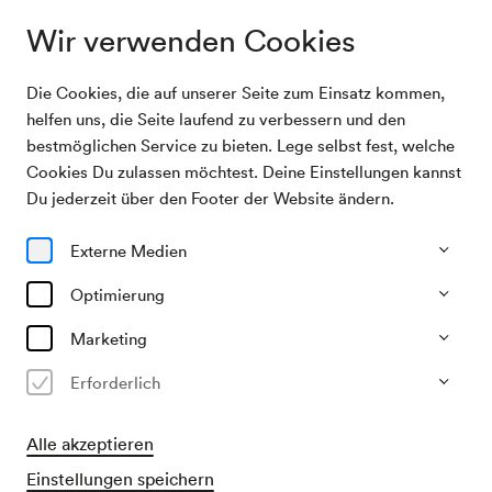
Wir verwenden Cookies
Die Cookies, die auf unserer Seite zum Einsatz kommen,
Programm & Karten
Wiener Symphoniker / Bernheim / Halls
helfen uns, die Seite laufend zu verbessern und den
bestmöglichen Service zu bieten. Lege selbst fest, welche
Cookies Du zulassen möchtest. Deine Einstellungen kannst
25/02/27
Du jederzeit über den Footer der Website ändern.
Do, 19.30–ca. 22.00 Uhr
∙
Großer Saal
Lied & Arien
Orchester
Externe Medien
Wiener Symphoniker / Bernheim
Optimierung
/ Halls
Marketing
€
29
52
67
82
99
107,–
Erforderlich
Alle akzeptieren
Vorverkauf
für Mitglieder ab 01/12/2026
Einstellungen speichern