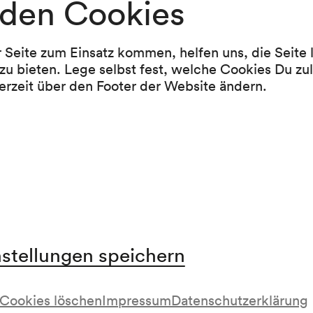
den Cookies
Programm
r Seite zum Einsatz kommen, helfen uns, die Seite
zu bieten. Lege selbst fest, welche Cookies Du zu
erzeit über den Footer der Website ändern.
Gottfried von Einem
Orchestermusik op. 9 (1948)
Felix Mendelssohn Bartholdy
Konzert für Violine und Orchester e-moll op. 6
Pause
Ludwig van Beethoven
Symphonie Nr. 3 Es-Dur op. 55 »Eroica« (1803)
nstellungen speichern
Cookies löschen
Impressum
Datenschutzerklärung