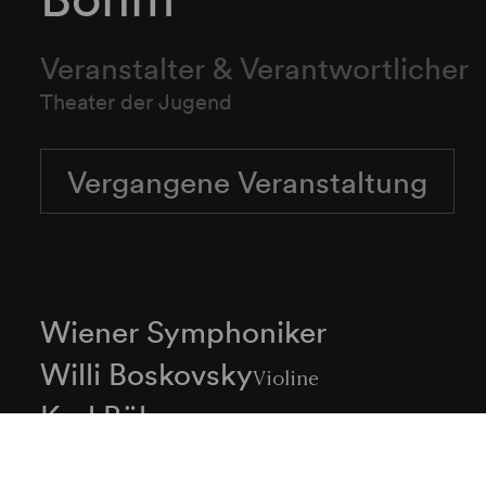
Veranstalter & Verantwortlicher
Theater der Jugend
Vergangene Veranstaltung
Wiener Symphoniker
Willi Boskovsky
Violine
Karl Böhm
Dirigent