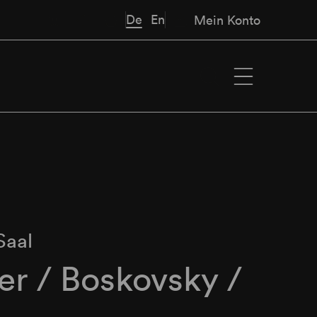
De
En
Mein Konto
Saal
r / Boskovsky /