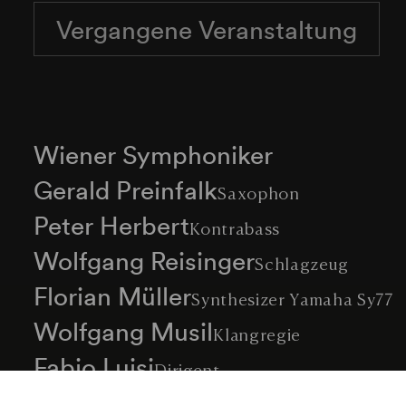
Vergangene Veranstaltung
Wiener Symphoniker
Gerald Preinfalk
Saxophon
Peter Herbert
Kontrabass
Wolfgang Reisinger
Schlagzeug
Florian Müller
Synthesizer Yamaha Sy77
Wolfgang Musil
Klangregie
Fabio Luisi
Dirigent