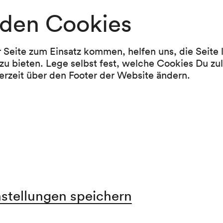
den Cookies
Programm
r Seite zum Einsatz kommen, helfen uns, die Seite
zu bieten. Lege selbst fest, welche Cookies Du zu
Bernhard Lang
erzeit über den Footer der Website ändern.
Differenz/Wiederholung 14 (2004) (UA)
Pause
Anton Bruckner
Symphonie Nr. 7 E-Dur (1881–1883)
nstellungen speichern