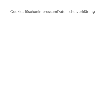
Cookies löschen
Impressum
Datenschutzerklärung
Wiener Zitherfreunde
Österreichischer Volksliedsingkreis
Chor
Rudolf Illek
Dirigent
Heinrich Pröll
Dirigent
Otto Roder
Leitung
August Enzmann
Leitung
Programm
Josef Fux
Festmarsch I op. 18