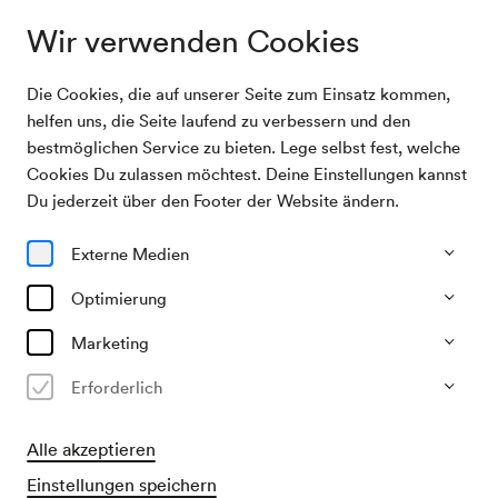
Wir verwenden Cookies
Die Cookies, die auf unserer Seite zum Einsatz kommen,
Archivsuche
Wiener Zitherfreunde »Josef Haustein« / Pröll
helfen uns, die Seite laufend zu verbessern und den
bestmöglichen Service zu bieten. Lege selbst fest, welche
Cookies Du zulassen möchtest. Deine Einstellungen kannst
21/11/1953
Du jederzeit über den Footer der Website ändern.
Sa, 19.00–ca. 21.00 Uhr
∙
Mozart-Saal
Wiener Zitherfreunde »Josef
Externe Medien
Haustein« / Pröll
Optimierung
Veranstalter & Verantwortlicher
Marketing
Wiener Zitherfreunde
Erforderlich
Vergangene Veranstaltung
Alle akzeptieren
Einstellungen speichern