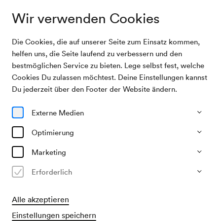
Wir verwenden Cookies
Die Cookies, die auf unserer Seite zum Einsatz kommen,
Archivsuche
Wilhelm Sinkovicz, Vortrag
helfen uns, die Seite laufend zu verbessern und den
bestmöglichen Service zu bieten. Lege selbst fest, welche
Cookies Du zulassen möchtest. Deine Einstellungen kannst
03/04/2003
Du jederzeit über den Footer der Website ändern.
Do, 18.45–ca. 20.45 Uhr
∙
Schönberg-Saal
Wilhelm Sinkovicz, Vortrag
Externe Medien
Veranstalter & Verantwortlicher
Optimierung
Jeunesse – Musikalische Jugend Österreichs
Marketing
Vergangene Veranstaltung
Erforderlich
Alle akzeptieren
Einstellungen speichern