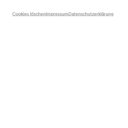
Cookies löschen
Impressum
Datenschutzerklärung
Wilhelm Sinkovicz
Vortrag
Programm
Musikalische Avantgarde abseits der zwölf Töne
Anmerkung
Einführungsvortrag zum Konzert im Großen Saal (Orchestre