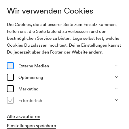
Wir verwenden Cookies
Die Cookies, die auf unserer Seite zum Einsatz kommen,
Archivsuche
Workshop Musik zum Angreifen
helfen uns, die Seite laufend zu verbessern und den
bestmöglichen Service zu bieten. Lege selbst fest, welche
Cookies Du zulassen möchtest. Deine Einstellungen kannst
13/05/2003
Du jederzeit über den Footer der Website ändern.
Di, 08.30–ca. 10.30 Uhr
∙
Schönberg-Saal
Workshop Musik zum Angreifen
Externe Medien
Veranstalter & Verantwortlicher
Optimierung
Jeunesse – Musikalische Jugend Österreichs
Marketing
Vergangene Veranstaltung
Erforderlich
Alle akzeptieren
Einstellungen speichern