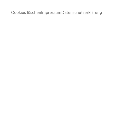
Cookies löschen
Impressum
Datenschutzerklärung
Zitherklub Donau-Stadt Wien
Wiener Chorensemble
Chor
Zitherquartett Donau-Stadt Wien
Zitherduo Wien
Pia Söndergaard
Flöte
Stefan Fleischhacker
Tenor
Hans Haslinger
Leitung
Gert Last
Musikalische Leitung
Programm