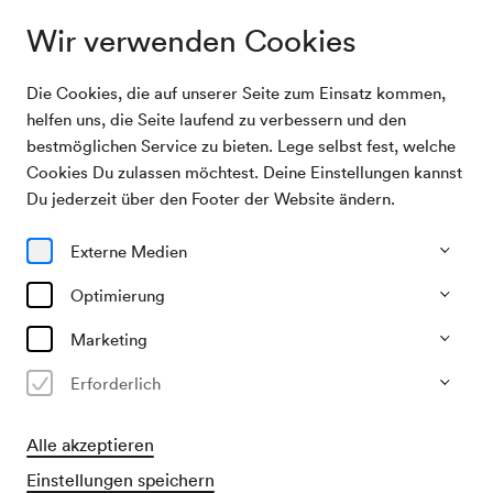
Wir verwenden Cookies
Die Cookies, die auf unserer Seite zum Einsatz kommen,
Archivsuche
Zitherkonzert Donaustadt / Haslinger
helfen uns, die Seite laufend zu verbessern und den
bestmöglichen Service zu bieten. Lege selbst fest, welche
Cookies Du zulassen möchtest. Deine Einstellungen kannst
10/11/2001
Du jederzeit über den Footer der Website ändern.
Sa, 18.00–ca. 20.00 Uhr
∙
Schubert-Saal
Zitherkonzert Donaustadt /
Externe Medien
Haslinger
Optimierung
»Zitherspielereien aus Musicals«
Marketing
Veranstalter & Verantwortlicher
Zitherklub Donau-Stadt Wien
Erforderlich
Alle akzeptieren
Vergangene Veranstaltung
Einstellungen speichern