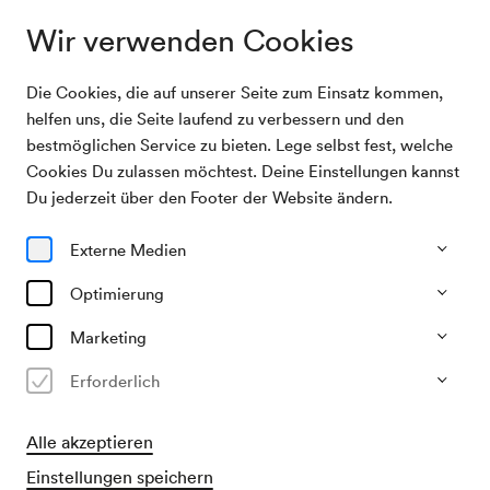
Wir verwenden Cookies
Die Cookies, die auf unserer Seite zum Einsatz kommen,
Wiener Konzerthaus
Virtueller Rundgang
Großer Saal
Mozart-Saal
Schubert-Saal
Berio-Saa
helfen uns, die Seite laufend zu verbessern und den
bestmöglichen Service zu bieten. Lege selbst fest, welche
Cookies Du zulassen möchtest. Deine Einstellungen kannst
Virtueller Rundgang
Du jederzeit über den Footer der Website ändern.
Einblicke ins Haus: Vom Großen Saal bis in den Berio-Saal
Externe Medien
Optimierung
Marketing
Großer Saal
Erforderlich
Zum virtuellen Rundgang
Alle akzeptieren
Einstellungen speichern