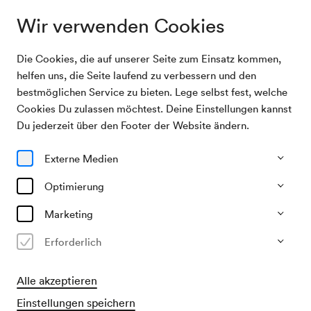
Wir verwenden Cookies
Die Cookies, die auf unserer Seite zum Einsatz kommen,
Programm & Karten
Christian Gerhaher / Gerold Huber
helfen uns, die Seite laufend zu verbessern und den
bestmöglichen Service zu bieten. Lege selbst fest, welche
Cookies Du zulassen möchtest. Deine Einstellungen kannst
22/10/26
Du jederzeit über den Footer der Website ändern.
Do, 19.30–ca. 21.30 Uhr
∙
Mozart-Saal
Lied & Arien
Externe Medien
Christian Gerhaher / Gerold
Optimierung
Huber
Marketing
Schumann II
Erforderlich
€
30
44
59
73
86
94,–
Alle akzeptieren
Karten kaufen
Einstellungen speichern