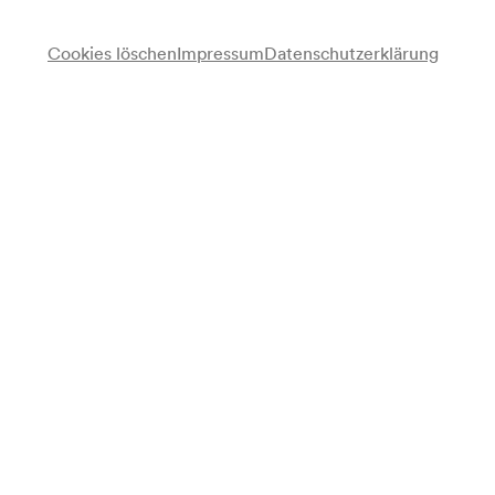
Vorverkauf
für alle verfügbar ab 10/08/2026
Cookies löschen
Impressum
Datenschutzerklärung