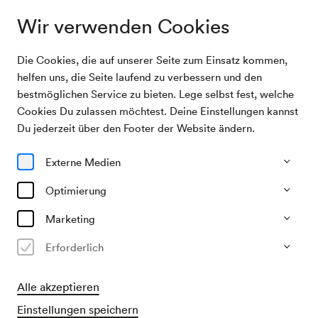
Wir verwenden Cookies
Die Cookies, die auf unserer Seite zum Einsatz kommen,
Archivsuche
Gansch & Roses
helfen uns, die Seite laufend zu verbessern und den
bestmöglichen Service zu bieten. Lege selbst fest, welche
Cookies Du zulassen möchtest. Deine Einstellungen kannst
12/11/2025
Du jederzeit über den Footer der Website ändern.
Mi, 19.30–ca. 22.00 Uhr
∙
Großer Saal
Gansch & Roses
Externe Medien
»50 Jubilee: Happy Birthday«
Optimierung
Marketing
Vergangene Veranstaltung
Erforderlich
Alle akzeptieren
Einstellungen speichern