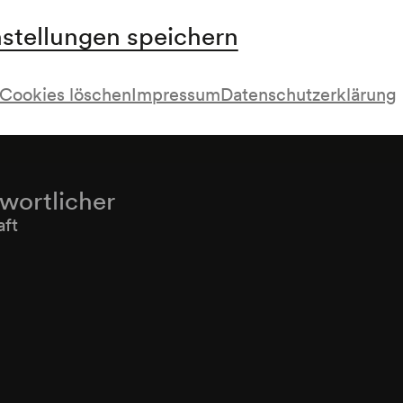
Mazurka a-moll op. 17/4 (1832–1833)
nstellungen speichern
Cookies löschen
Impressum
Datenschutzerklärung
twortlicher
aft