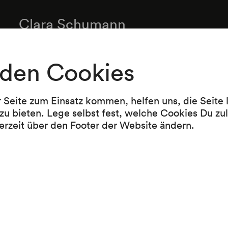
Clara Schumann
Konzert für Klavier und Orchester a-moll op. 7
(1835/1836)
den Cookies
Emilie Mayer
Symphonie Nr. 4 h-moll (1851)
r Seite zum Einsatz kommen, helfen uns, die Seite
Pause
zu bieten. Lege selbst fest, welche Cookies Du zu
erzeit über den Footer der Website ändern.
Robert Schumann
Konzert für Klavier und Orchester a-moll op. 5
1845)
-----------------------------------------
Zugabe:
Frédéric Chopin