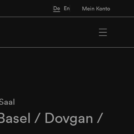
De
En
Mein Konto
Saal
asel / Dovgan /