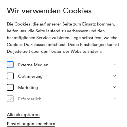
Wir verwenden Cookies
Die Cookies, die auf unserer Seite zum Einsatz kommen,
Programm & Karten
Klangforum Wien / Kaziboni
helfen uns, die Seite laufend zu verbessern und den
bestmöglichen Service zu bieten. Lege selbst fest, welche
Cookies Du zulassen möchtest. Deine Einstellungen kannst
20/09/26
Du jederzeit über den Footer der Website ändern.
So, 19.00–ca. 20.15 Uhr
∙
Großer Saal
Neue Musik
Externe Medien
Klangforum Wien / Kaziboni
Optimierung
Georg Friedrich Haas: 11.000 Saiten
Marketing
Erforderlich
€
29
44
59,–
Karten kaufen
Alle akzeptieren
Rollstuhlplatzbuchungen unter
ticket@konzerthaus.at
Einstellungen speichern